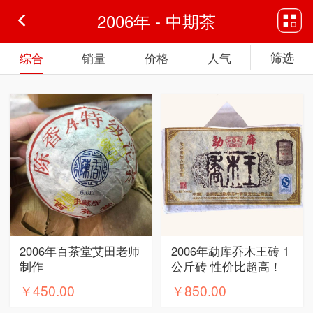
2006年 - 中期茶
筛选
综合
销量
价格
人气
2006年百茶堂艾田老师
2006年勐库乔木王砖 1
制作
公斤砖 性价比超高！
￥450.00
￥850.00