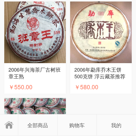
2006年兴海茶厂古树班
2006年勐库乔木王饼
章王熟
500克饼 浮云藏茶推荐
￥550.00
￥580.00
全部商品
购物车
我的