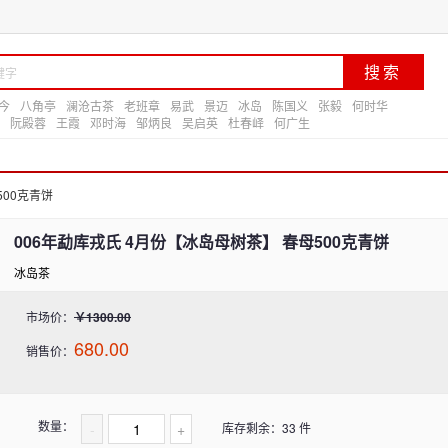
今
八角亭
澜沧古茶
老班章
易武
景迈
冰岛
陈国义
张毅
何时华
阮殿蓉
王霞
邓时海
邹炳良
吴启英
杜春峄
何广生
500克青饼
006年勐库戎氏 4月份【冰岛母树茶】 春母500克青饼
冰岛茶
市场价：
￥1300.00
680.00
销售价：
数量：
-
+
库存剩余：33 件