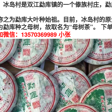
、冰岛村是双江勐库镇的一个傣族村庄，勐
称之为勐库大叶种始祖。目前，冰岛村的原
为勐库种之母树，故取名为“母树茶”。 下
信：13570369989 小张