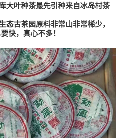
库大叶种茶最先引种来自冰岛村茶
生态古茶园原料非常山非常稀少，
单要快，真心不多！