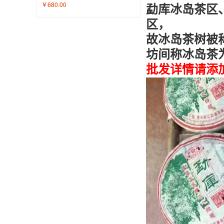
￥680.00
勐库冰岛茶区
区，
故冰岛茶树被
坊间称冰岛茶
批发详情请添加微