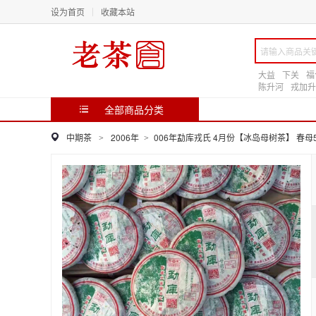
设为首页
收藏本站
大益
下关
福
陈升河
戎加升
全部商品分类
中期茶
2006年
006年勐库戎氏 4月份【冰岛母树茶】 春母
>
>