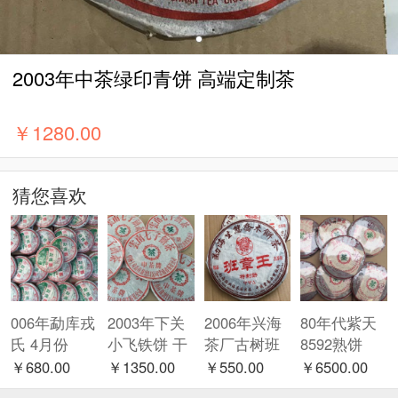
2003年中茶绿印青饼 高端定制茶
￥
1280.00
猜您喜欢
006年勐库戎
2003年下关
2006年兴海
80年代紫天
氏 4月份
小飞铁饼 干
茶厂古树班
8592熟饼
【冰岛母树
仓！
章王熟
￥680.00
￥1350.00
￥550.00
￥6500.00
茶】 春母