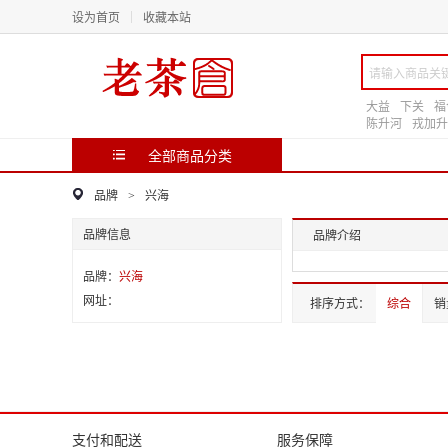
设为首页
收藏本站
大益
下关
福
陈升河
戎加升
全部商品分类
品牌
兴海
>
品牌信息
品牌介绍
品牌：
兴海
网址：
排序方式：
综合
销
支付和配送
服务保障