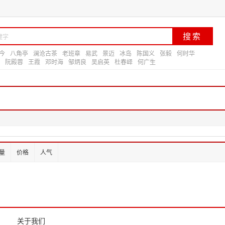
今
八角亭
澜沧古茶
老班章
易武
景迈
冰岛
陈国义
张毅
何时华
阮殿蓉
王霞
邓时海
邹炳良
吴启英
杜春峄
何广生
量
价格
人气
关于我们