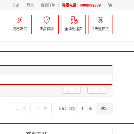
注册
登录
我的订单
客服电话：4008092809





闪电发货
正品保障
全场免运费
7天退换货
上一页
下一页
上一页
下一页
确定
共
0
页 到第
页